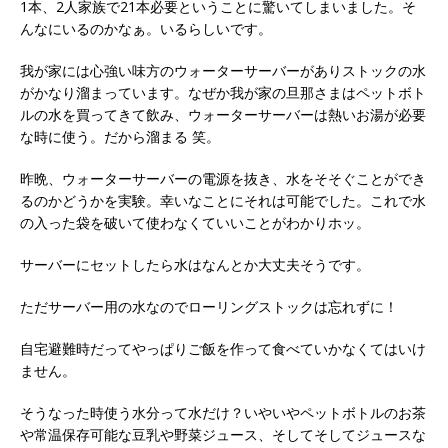
1本、2人家族で21本必要ということに驚いてしまいました。そ
んなにいるのかなぁ。いるらしいです。
我が家には心強い味方のウォーターサーバーがありストックの水
がかなり溜まっています。なぜか我が家の旦那さまはペットボト
ルの水を買ってきて飲み、ウォーターサーバーは熱いお湯が必要
な時に使う。だから溜まる 笑。
昨晩、ウォーターサーバーの電源を抜き、水をそそぐことができ
るのかどうかを実験。幸いなことにそれは可能でした。これで水
の入った袋を破いて使わなくていいことがわかりホッ。
サーバーにセットしたら水はなんとか大丈夫そうです。
ただサーバー用の水なのでローリングストックは忘れずに！
自宅避難時だってやっぱりご飯を作って食べていかなくてはいけ
ません。
そうなった時使う水分って水だけ？いやいやペットボトルのお茶
や常温保存可能な豆乳や野菜ジュース、そしてそしてジュースな