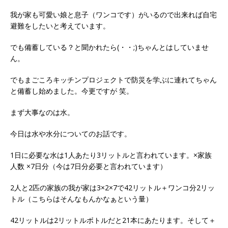
我が家も可愛い娘と息子（ワンコです）がいるので出来れば自宅
避難をしたいと考えています。
でも備蓄している？と聞かれたら(・・;)ちゃんとはしていませ
ん。
でもまごころキッチンプロジェクトで防災を学ぶに連れてちゃん
と備蓄し始めました。今更ですが 笑。
まず大事なのは水。
今日は水や水分についてのお話です。
1日に必要な水は1人あたり3リットルと言われています。×家族
人数 ×7日分（今は7日分必要と言われています）
2人と2匹の家族の我が家は3×2×7で42リットル＋ワンコ分2リッ
トル（こちらはそんなもんかなぁという量）
42リットルは2リットルボトルだと21本にあたります。そして＋