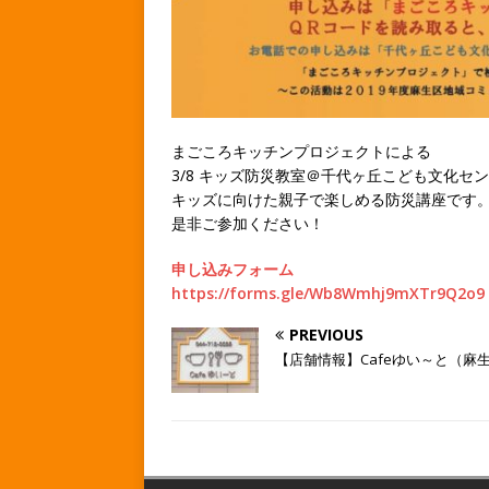
まごころキッチンプロジェクトによる
3/8 キッズ防災教室＠千代ヶ丘こども文化セ
キッズに向けた親子で楽しめる防災講座です
是非ご参加ください！
申し込みフォーム
https://forms.gle/Wb8Wmhj9mXTr9Q2o9
PREVIOUS
【店舗情報】Cafeゆい～と（麻